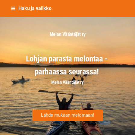
Siirry
Haku ja valikko
sivun
sisältöön
Melan Vääntäjät ry
Lohjan parasta melontaa -
parhaassa seurassa!
Melan Vääntäjät ry
Lähde mukaan melomaan!