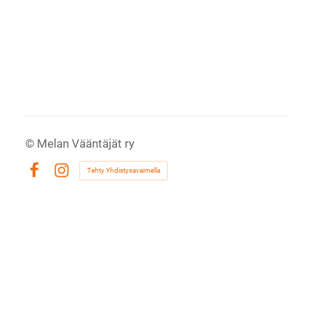
©
Melan Vääntäjät ry
Tehty Yhdistysavaimella
Facebook
Instagram