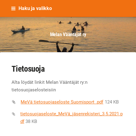
Siirry
Haku ja valikko
sivun
sisältöön
Melan Vääntäjät ry
Tietosuoja
Alta löydät linkit Melan Vääntäjät ry:n
tietosuojaselosteisiin
MeVä tietosuojaseloste Suomisport .pdf
124 KB
tietosuojaseloste_MeVä_jäsenrekisteri_3.5.2021.p
df
38 KB