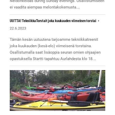
Neidonkeidas during Sunday evenings. Osallistumiseen
ei vaadita aiempaa melontakokemusta.…
UUTTA! TekniikkaTorstait joka kuukauden viimeinen torstai
22.6.2023
Tämän kesän uutuutena tarjoamme tekniikkatreenit
joka kuukauden (kesä-elo) viimeisenä torstaina.
Osallistumalla saat lisäoppia seuran omien ohjaajien
opastuksella Startti tapahtuu Aurlahdesta klo 18.…