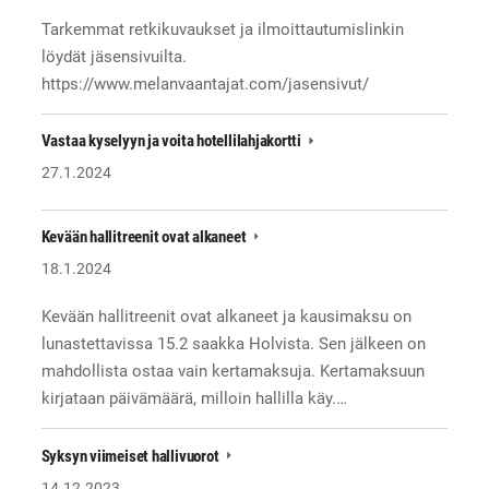
Tarkemmat retkikuvaukset ja ilmoittautumislinkin
löydät jäsensivuilta.
https://www.melanvaantajat.com/jasensivut/
Vastaa kyselyyn ja voita hotellilahjakortti
27.1.2024
Kevään hallitreenit ovat alkaneet
18.1.2024
Kevään hallitreenit ovat alkaneet ja kausimaksu on
lunastettavissa 15.2 saakka Holvista. Sen jälkeen on
mahdollista ostaa vain kertamaksuja. Kertamaksuun
kirjataan päivämäärä, milloin hallilla käy.…
Syksyn viimeiset hallivuorot
14.12.2023