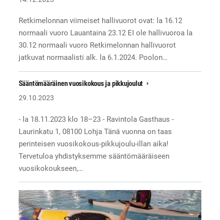
Retkimelonnan viimeiset hallivuorot ovat: la 16.12
normaali vuoro Lauantaina 23.12 EI ole hallivuoroa la
30.12 normaali vuoro Retkimelonnan hallivuorot
jatkuvat normaalisti alk. la 6.1.2024. Poolon…
Sääntömääräinen vuosikokous ja pikkujoulut
29.10.2023
- la 18.11.2023 klo 18–23 - Ravintola Gasthaus -
Laurinkatu 1, 08100 Lohja Tänä vuonna on taas
perinteisen vuosikokous-pikkujoulu-illan aika!
Tervetuloa yhdistyksemme sääntömääräiseen
vuosikokoukseen,…