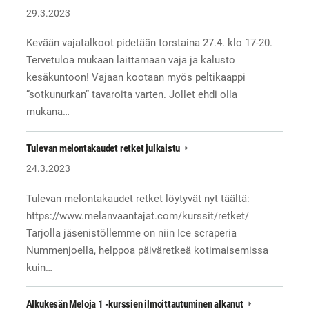
29.3.2023
Kevään vajatalkoot pidetään torstaina 27.4. klo 17-20.
Tervetuloa mukaan laittamaan vaja ja kalusto
kesäkuntoon! Vajaan kootaan myös peltikaappi
”sotkunurkan” tavaroita varten. Jollet ehdi olla
mukana…
Tulevan melontakaudet retket julkaistu
24.3.2023
Tulevan melontakaudet retket löytyvät nyt täältä:
https://www.melanvaantajat.com/kurssit/retket/
Tarjolla jäsenistöllemme on niin Ice scraperia
Nummenjoella, helppoa päiväretkeä kotimaisemissa
kuin…
Alkukesän Meloja 1 -kurssien ilmoittautuminen alkanut