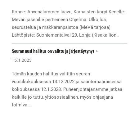
Kohde: Ahvenalammen laavu, Karnaisten korpi Kenelle:
Mevän jäsenille perheineen Ohjelma: Ulkoilua,
seurustelua ja makkaranpaistoa (MeVä tarjoaa)
Lähtöpiste: Suoniementaival 29, Lohja (Kisakallion…
Seuran uusi hallitus on valittu ja järjestäytynyt
15.1.2023
Tämän kauden hallitus valittiin seuran
vuosikokouksessa 13.12.2022 ja sääntömääräisessä
kokouksessa 12.1.2023. Puheenjohtajanamme jatkaa
kaikille jo tuttu, yltiösosiaalinen, myös ohjaajana
toimiva…