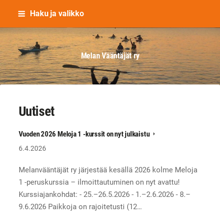
Siirry
Haku ja valikko
sivun
sisältöön
Melan Vääntäjät ry
Uutiset
Vuoden 2026 Meloja 1 -kurssit on nyt julkaistu
6.4.2026
Melanvääntäjät ry järjestää kesällä 2026 kolme Meloja
1 -peruskurssia – ilmoittautuminen on nyt avattu!
Kurssiajankohdat: - 25.–26.5.2026 - 1.–2.6.2026 - 8.–
9.6.2026 Paikkoja on rajoitetusti (12…