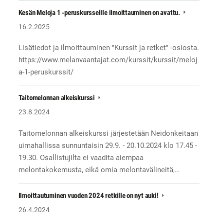
Kesän Meloja 1 -peruskursseille ilmoittauminen on avattu.
16.2.2025
Lisätiedot ja ilmoittauminen "Kurssit ja retket" -osiosta.
https://www.melanvaantajat.com/kurssit/kurssit/meloj
a-1-peruskurssit/
Taitomelonnan alkeiskurssi
23.8.2024
Taitomelonnan alkeiskurssi järjestetään Neidonkeitaan
uimahallissa sunnuntaisin 29.9. - 20.10.2024 klo 17.45 -
19.30. Osallistujilta ei vaadita aiempaa
melontakokemusta, eikä omia melontavälineitä,…
Ilmoittautuminen vuoden 2024 retkille on nyt auki!
26.4.2024