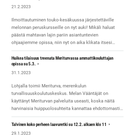
21.2.2023
Ilmoittautuminen touko-kesäkuussa järjestettäville
melonnan peruskursseille on nyt auki! Mikäli haluat
päästä mahtavan lajin pariin asiantuntevien
ohjaajiemme opissa, niin nyt on aika klikata itsesi…
Huikea tilaisuus treenata Meriturvassa ammattikouluttajan
opissa su 5.3.
31.1.2023
Lohjalla toimii Meriturva, merenkulun
turvallisuuskoulutuskeskus. Melan Vääntäjät on
käyttänyt Meriturvan palveluita useasti, koska näitä
harvinaisia huippuolosuhteita kannattaa ehdottomasti…
Talvinen koko perheen laavuretki su 12.2. alkaen klo 11
29.1.2023