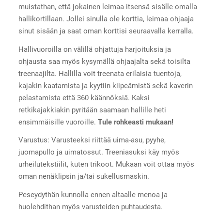
muistathan, että jokainen leimaa itsensä sisälle omalla
hallikortillaan. Jollei sinulla ole korttia, leimaa ohjaaja
sinut sisään ja saat oman korttisi seuraavalla kerralla.
Hallivuoroilla on välillä ohjattuja harjoituksia ja
ohjausta saa myös kysymällä ohjaajalta sekä toisilta
treenaajilta. Hallilla voit treenata erilaisia tuentoja,
kajakin kaatamista ja kyytiin kiipeämistä sekä kaverin
pelastamista että 360 käännöksiä. Kaksi
retkikajakkiakin pyritään saamaan hallille heti
ensimmäisille vuoroille.
Tule rohkeasti mukaan!
Varustus: Varusteeksi riittää uima-asu, pyyhe,
juomapullo ja uimatossut. Treeniasuksi käy myös
urheilutekstiilit, kuten trikoot. Mukaan voit ottaa myös
oman nenäklipsin ja/tai sukellusmaskin.
Peseydythän kunnolla ennen altaalle menoa ja
huolehdithan myös varusteiden puhtaudesta.