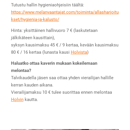
Tutustu hallin hygieniaohjeisiin täältä:
https://www.melanvaantajat.com/toiminta/allasharjoitu
kset/hygienia-ja-kalusto/
Hinta: yksittäinen hallivuoro 7 € (laskutetaan
jälkikäteen kausittain),
syksyn kausimaksu 45 € / 9 kertaa, kevään kausimaksu
80 € / 16 kertaa (lunasta kausi
Holvista
)
Haluatko ottaa kaverin mukaan kokeilemaan
melontaa?
Talvikaudella jäsen saa ottaa yhden vierailijan hallille
kerran kauden aikana.
Vierailijamaksu 10 € tulee suorittaa ennen melontaa
Holvin
kautta.