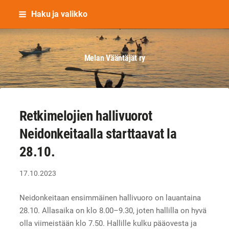
Siirry
Haku ja valikko
sivun
sisältöön
Melan Vääntäjät ry
Retkimelojien hallivuorot
Neidonkeitaalla starttaavat la
28.10.
17.10.2023
Neidonkeitaan ensimmäinen hallivuoro on lauantaina
28.10. Allasaika on klo 8.00–9.30, joten hallilla on hyvä
olla viimeistään klo 7.50. Hallille kulku pääovesta ja