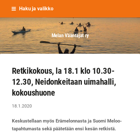
Siirry
Haku ja valikko
sivun
sisältöön
Melan Vääntäjät ry
Retkikokous, la 18.1 klo 10.30-
12.30, Neidonkeitaan uimahalli,
kokoushuone
18.1.2020
Keskustellaan myös Erämelonnasta ja Suomi Meloo-
tapahtumasta sekä päätetään ensi kesän retkistä.