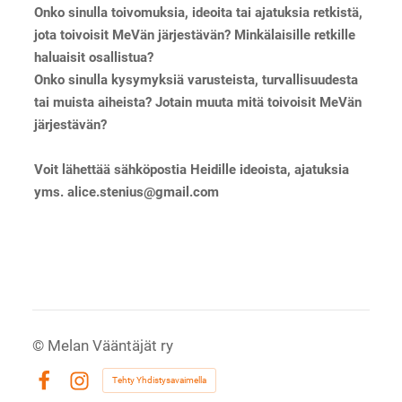
Onko sinulla toivomuksia, ideoita tai ajatuksia retkistä,
jota toivoisit MeVän järjestävän? Minkälaisille retkille
haluaisit osallistua?
Onko sinulla kysymyksiä varusteista, turvallisuudesta
tai muista aiheista? Jotain muuta mitä toivoisit MeVän
järjestävän?
Voit lähettää sähköpostia Heidille ideoista, ajatuksia
yms. alice.stenius@gmail.com
©
Melan Vääntäjät ry
Tehty Yhdistysavaimella
Facebook
Instagram