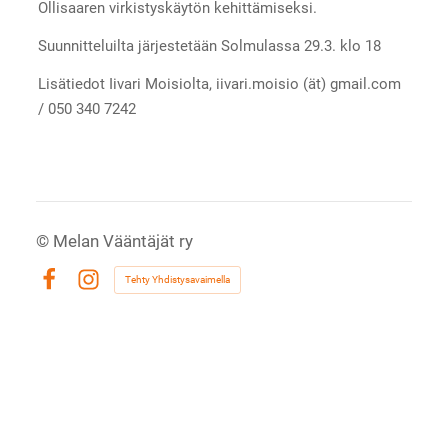
Ollisaaren virkistyskäytön kehittämiseksi.
Suunnitteluilta järjestetään Solmulassa 29.3. klo 18
Lisätiedot Iivari Moisiolta, iivari.moisio (ät) gmail.com
/ 050 340 7242
©
Melan Vääntäjät ry
Tehty Yhdistysavaimella
Facebook
Instagram